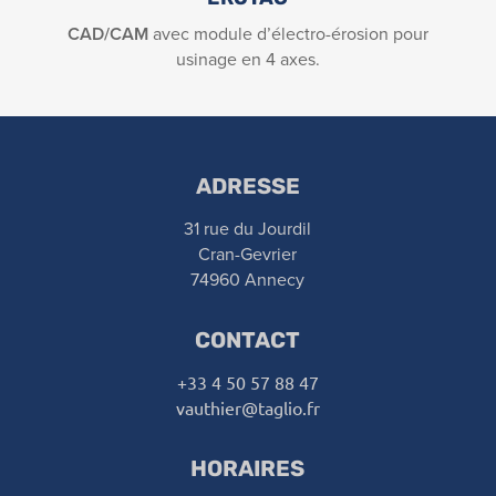
CAD/CAM
avec module d’électro-érosion pour
usinage en 4 axes.
ADRESSE
31 rue du Jourdil
Cran-Gevrier
74960 Annecy
CONTACT
+33 4 50 57 88 47
vauthier@taglio.fr
HORAIRES